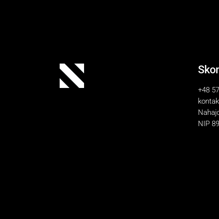
Skon
+48 57
kontak
Nahajo
NIP 8