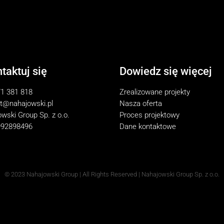
taktuj się
Dowiedz się więcej
1 381 818
Zrealizowane projekty
t@nahajowski.pl
Nasza oferta
wski Group Sp. z o.o.
Proces projektowy
992898496
Dane kontaktowe
© 2023
Nahajowski Group
| All Rights Reserved | Nahajowski Group Sp. z o.o.